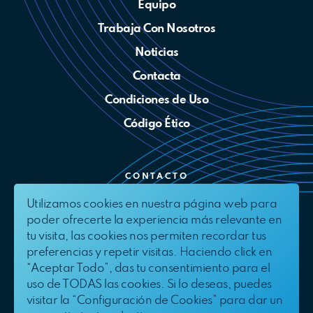
Equipo
Trabaja Con Nosotros
Noticias
Contacta
Condiciones de Uso
Código Ético
CONTACTO
Utilizamos cookies en nuestra página web para
info@bluefloat.com
poder ofrecerte la experiencia más relevante en
Linkedin
tu visita, las cookies nos permiten recordar tus
preferencias y repetir visitas. Haciendo click en
Twitter
“Aceptar Todo”, das tu consentimiento para el
Canal Ético
uso de TODAS las cookies. Si lo deseas, puedes
visitar la “Configuración de Cookies” para dar un