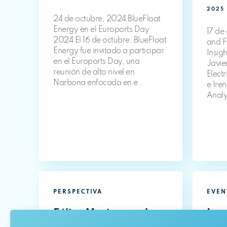
2025
24 de octubre, 2024 BlueFloat
Energy en el Euroports Day
17 de
2024 El 16 de octubre, BlueFloat
and F
Energy fue invitado a participar
Insig
en el Euroports Day, una
Javie
reunión de alto nivel en
Electr
Narbona enfocada en e…
e Ire
Analy
PERSPECTIVA
EVEN
Eólica Marina en el
Leg
Reino Unido:
Ver