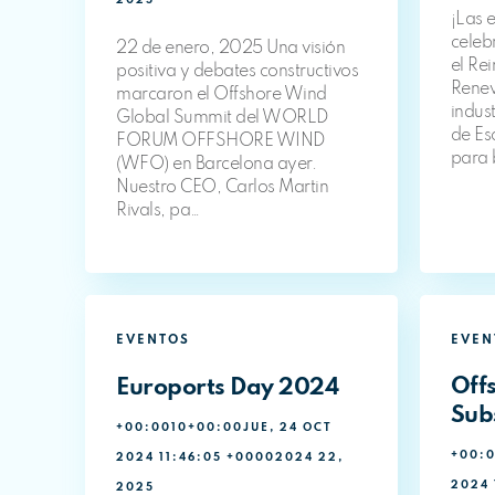
2025
¡Las e
celeb
22 de enero, 2025 Una visión
el Re
positiva y debates constructivos
Renew
marcaron el Offshore Wind
indus
Global Summit del WORLD
de Es
FORUM OFFSHORE WIND
para 
(WFO) en Barcelona ayer.
Nuestro CEO, Carlos Martin
Rivals, pa…
EVENTOS
EVEN
Off
Euroports Day 2024
Sub
+00:0010+00:00JUE, 24 OCT
+00:0
2024 11:46:05 +00002024 22,
2024 
2025