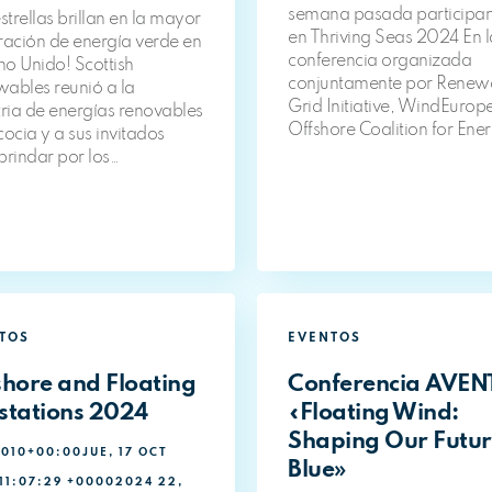
semana pasada participa
strellas brillan en la mayor
en Thriving Seas 2024 En l
ración de energía verde en
conferencia organizada
ino Unido! Scottish
conjuntamente por Renew
ables reunió a la
Grid Initiative, WindEurope
tria de energías renovables
Offshore Coalition for Ene
cocia y a sus invitados
brindar por los…
TOS
EVENTOS
shore and Floating
Conferencia AVEN
stations 2024
«Floating Wind:
Shaping Our Futu
010+00:00JUE, 17 OCT
Blue»
11:07:29 +00002024 22,