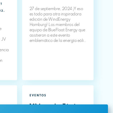
CT
27 de septiembre, 2024 ¡Y eso
22,
es todo para otra inspiradora
edición de WindEnergy
Hamburg! Los miembros del
e
equipo de BlueFloat Energy que
asistieron a este evento
a JV
emblemático de la energía eóli…
encia
en
EVENTOS
Team
14º Jornadas Técnicas
o,
ENERMAR