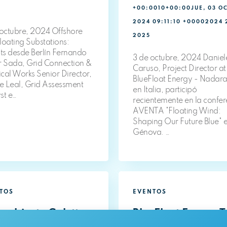
+00:0010+00:00JUE, 03 O
2024 09:11:10 +00002024 
 octubre, 2024 Offshore
2025
loating Substations:
hts desde Berlín Fernando
3 de octubre, 2024 Daniel
r Sada, Grid Connection &
Caruso, Project Director at
ical Works Senior Director,
BlueFloat Energy - Nadar
ne Leal, Grid Assessment
en Italia, participó
st e…
recientemente en la confer
AVENTA "Floating Wind:
Shaping Our Future Blue" 
Génova. …
TOS
EVENTOS
ambiente Goletta
BlueFloat Energy 
de
Building en Salent