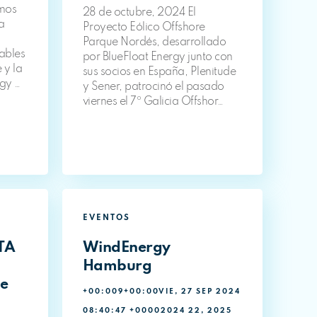
mos
28 de octubre, 2024 El
a
Proyecto Eólico Offshore
Parque Nordés, desarrollado
ables
por BlueFloat Energy junto con
 y la
sus socios en España, Plenitude
rgy …
y Sener, patrocinó el pasado
viernes el 7º Galicia Offshor…
EVENTOS
TA
WindEnergy
Hamburg
re
+00:009+00:00VIE, 27 SEP 2024
08:40:47 +00002024 22, 2025