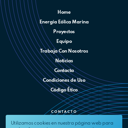
Home
Energía Eólica Marina
Proyectos
Equipo
Trabaja Con Nosotros
Noticias
Contacta
Condiciones de Uso
Código Ético
CONTACTO
Utilizamos cookies en nuestra página web para
info@bluefloat.com