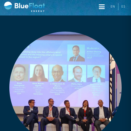
EN
ES