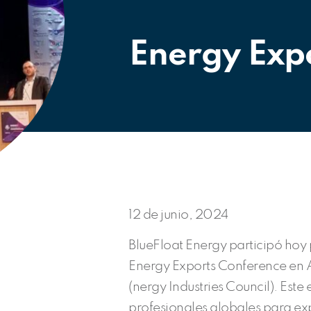
Energy Exp
12 de junio, 2024
BlueFloat Energy participó hoy 
Energy Exports Conference en 
(nergy Industries Council). Este 
profesionales globales para exp