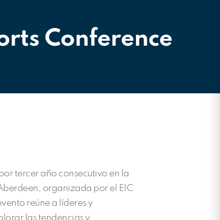
orts Conference
por tercer año consecutivo en la
Aberdeen, organizada por el EIC
evento reúne a líderes y
lorar las tendencias y