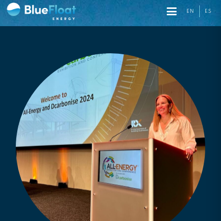
EN
ES