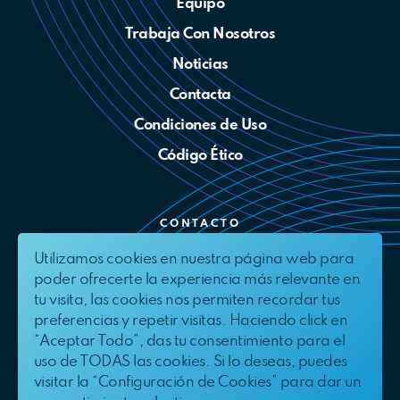
Equipo
Trabaja Con Nosotros
Noticias
Contacta
Condiciones de Uso
Código Ético
CONTACTO
Utilizamos cookies en nuestra página web para
info@bluefloat.com
poder ofrecerte la experiencia más relevante en
Linkedin
tu visita, las cookies nos permiten recordar tus
preferencias y repetir visitas. Haciendo click en
Twitter
“Aceptar Todo”, das tu consentimiento para el
Canal Ético
uso de TODAS las cookies. Si lo deseas, puedes
visitar la “Configuración de Cookies” para dar un